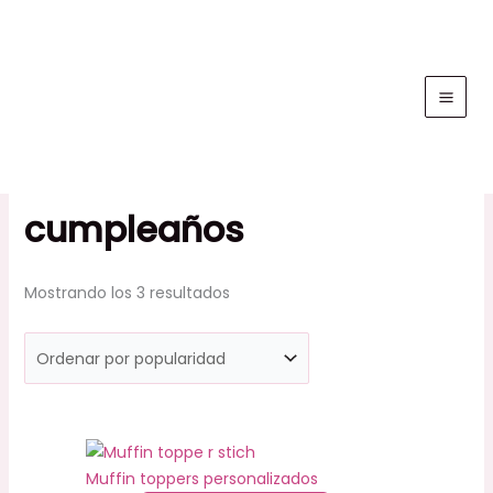
Ir
Ordenado
al
por
contenido
popularidad
cumpleaños
Mostrando los 3 resultados
Muffin toppers personalizados