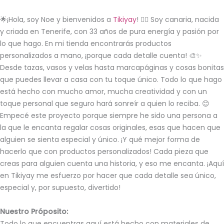
🌟¡Hola, soy Noe y bienvenidos a
Tikiyay
! 🙋‍♀️ Soy canaria, nacida
y criada en Tenerife, con 33 años de pura energía y pasión por
lo que hago. En mi tienda encontrarás productos
personalizados a mano, ¡porque cada detalle cuenta! 🎨✨
Desde tazas, vasos y velas hasta marcapáginas y cosas bonitas
que puedes llevar a casa con tu toque único. Todo lo que hago
está hecho con mucho amor, mucha creatividad y con un
toque personal que seguro hará sonreír a quien lo reciba. 😊
Empecé este proyecto porque siempre he sido una persona a
la que le encanta regalar cosas originales, esas que hacen que
alguien se sienta especial y único. ¡Y qué mejor forma de
hacerlo que con productos personalizados! Cada pieza que
creas para alguien cuenta una historia, y eso me encanta. ¡Aquí
en Tikiyay me esfuerzo por hacer que cada detalle sea único,
especial y, por supuesto, divertido!
Nuestro Próposito:
Todo lo que encuentras aquí está hecho con materiales de