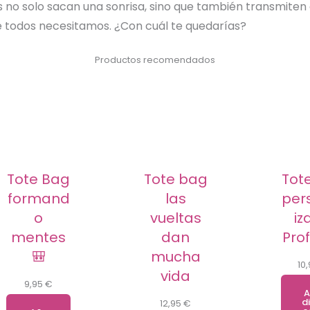
s no solo sacan una sonrisa, sino que también transmiten 
e todos necesitamos. ¿Con cuál te quedarías?
Productos recomendados
Tote Bag
Tote bag
Tot
formand
las
per
o
vueltas
iz
mentes
dan
Prof
🎒
mucha
10
vida
9,95
€
A
di
12,95
€