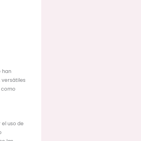
e han
 versátiles
 o como
 el uso de
o