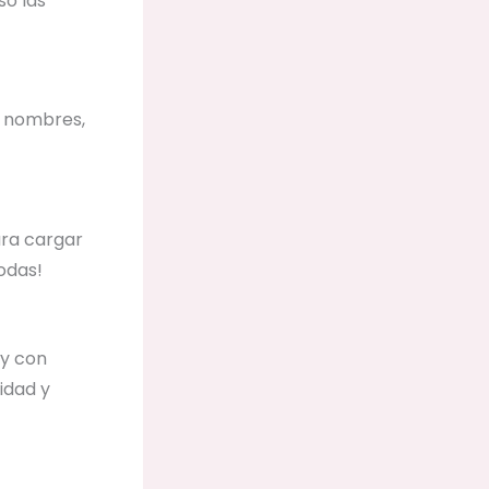
so las
n nombres,
ara cargar
odas!
 y con
idad y