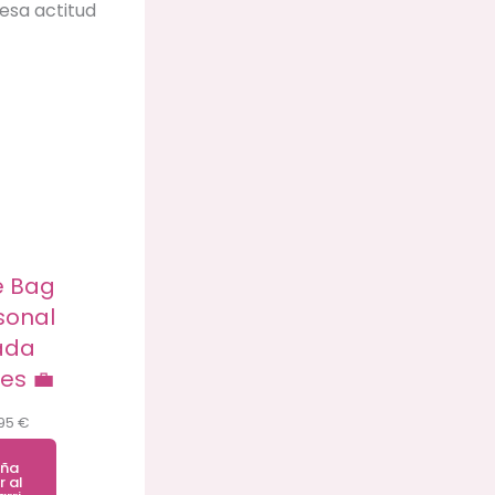
esa actitud
e Bag
sonal
ada
es 💼
,95
€
ña
r al