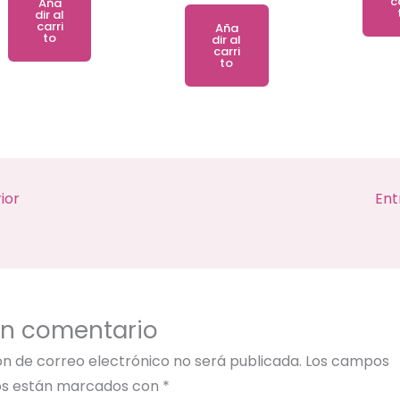
c
Aña
dir al
carri
Aña
to
dir al
carri
to
ior
Ent
un comentario
ón de correo electrónico no será publicada.
Los campos
ios están marcados con
*