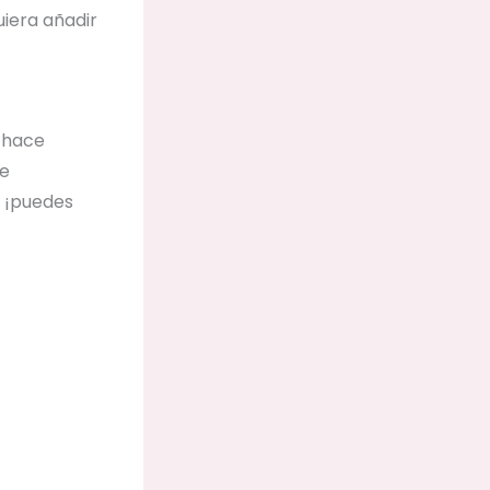
uiera añadir
y hace
ue
, ¡puedes