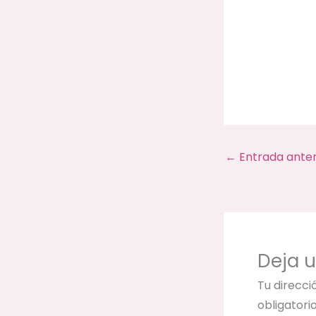
←
Entrada anter
Deja 
Tu direcci
obligator