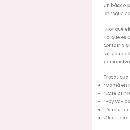
Un básico p
un toque coo
¿Por qué el
Porque es c
sonreír a q
simplemente
personaliza
Frases que 
“Mamá en 
“Café prim
“Hoy voy co
“Demasiado
«Nadie me 