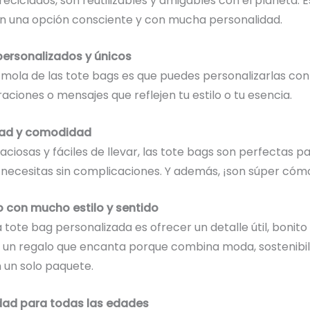
reciclados, son reutilizables y amigables con el planeta. E
en una opción consciente y con mucha personalidad.
personalizados y únicos
mola de las tote bags es que puedes personalizarlas co
traciones o mensajes que reflejen tu estilo o tu esencia.
dad y comodidad
paciosas y fáciles de llevar, las tote bags son perfectas p
 necesitas sin complicaciones. Y además, ¡son súper cóm
o con mucho estilo y sentido
 tote bag personalizada es ofrecer un detalle útil, bonito
 un regalo que encanta porque combina moda, sostenibil
 un solo paquete.
idad para todas las edades