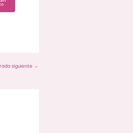
arri
to
rada siguiente
→