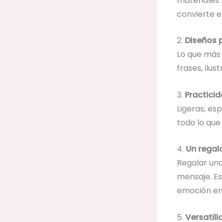
materiales 
convierte 
2.
Diseños 
Lo que más 
frases, ilus
3.
Practici
Ligeras, es
todo lo que
4.
Un regal
Regalar una
mensaje. Es
emoción en
5.
Versatil