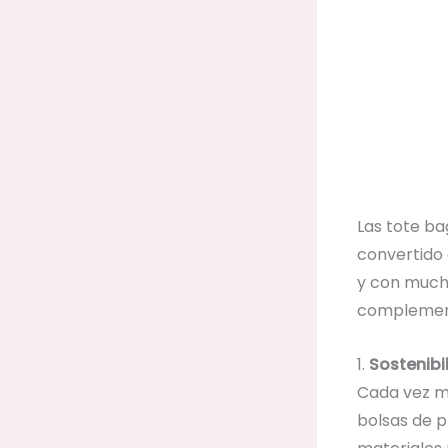
Las tote ba
convertido
y con mucho
complemento
1.
Sostenibi
Cada vez má
bolsas de p