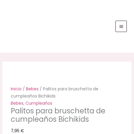
Ir
Palitos
al
para
contenido
bruschetta
de
cumpleaños
Bichikids
cantidad
Inicio
/
Bebes
/ Palitos para bruschetta de
cumpleaños Bichikids
Bebes
,
Cumpleaños
Palitos para bruschetta de
cumpleaños Bichikids
7,95
€